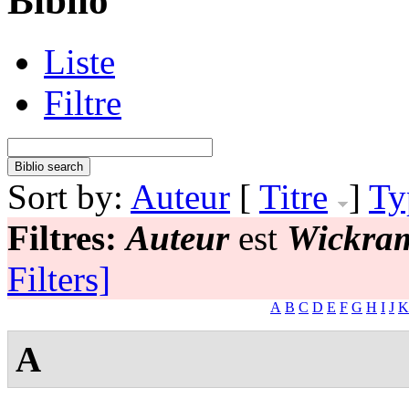
Biblio
Liste
Filtre
Sort by:
Auteur
[
Titre
]
Ty
Filtres:
Auteur
est
Wickram
Filters]
A
B
C
D
E
F
G
H
I
J
K
A