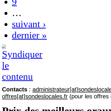
9
…
suivant ›
dernier »
Contact
s
:
administrateur[at]sondeslocale
offres[at]sondeslocales.fr
(pour les offres
Prix des meilleurs orau