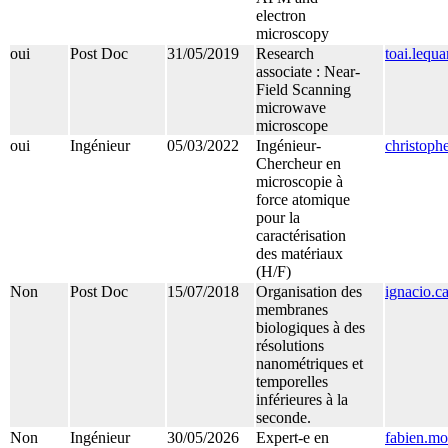
electron
microscopy
oui
Post Doc
31/05/2019
Research
toai.lequ
associate : Near-
Field Scanning
microwave
microscope
oui
Ingénieur
05/03/2022
Ingénieur-
christoph
Chercheur en
microscopie à
force atomique
pour la
caractérisation
des matériaux
(H/F)
Non
Post Doc
15/07/2018
Organisation des
ignacio.c
membranes
biologiques à des
résolutions
nanométriques et
temporelles
inférieures à la
seconde.
Non
Ingénieur
30/05/2026
Expert-e en
fabien.mo