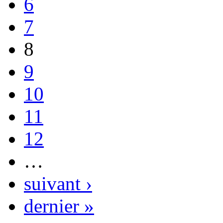
6
7
8
9
10
11
12
…
suivant ›
dernier »