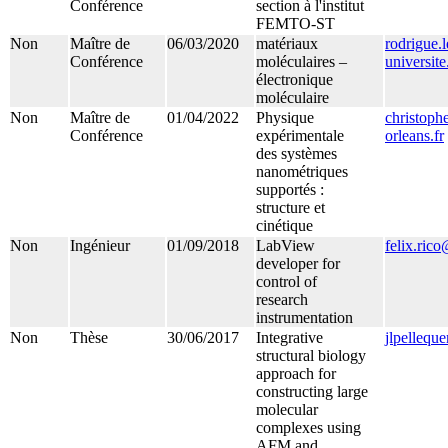
Conférence
section à l'institut
FEMTO-ST
Non
Maître de
06/03/2020
matériaux
rodrigue.
Conférence
moléculaires –
universite
électronique
moléculaire
Non
Maître de
01/04/2022
Physique
christoph
Conférence
expérimentale
orleans.fr
des systèmes
nanométriques
supportés :
structure et
cinétique
Non
Ingénieur
01/09/2018
LabView
felix.ric
developer for
control of
research
instrumentation
Non
Thèse
30/06/2017
Integrative
jlpellequ
structural biology
approach for
constructing large
molecular
complexes using
AFM and