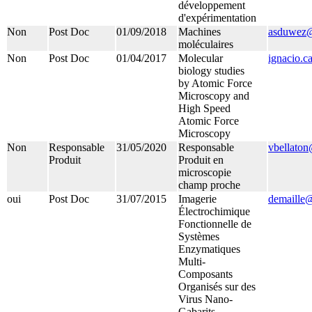
développement
d'expérimentation
Non
Post Doc
01/09/2018
Machines
asduwez@
moléculaires
Non
Post Doc
01/04/2017
Molecular
ignacio.c
biology studies
by Atomic Force
Microscopy and
High Speed
Atomic Force
Microscopy
Non
Responsable
31/05/2020
Responsable
vbellaton@
Produit
Produit en
microscopie
champ proche
oui
Post Doc
31/07/2015
Imagerie
demaille@
Électrochimique
Fonctionnelle de
Systèmes
Enzymatiques
Multi-
Composants
Organisés sur des
Virus Nano-
Gabarits