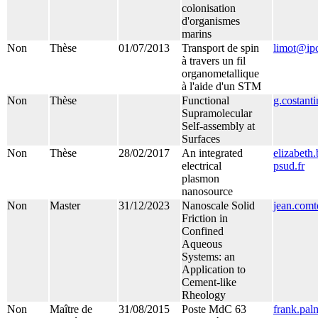
colonisation
d'organismes
marins
Non
Thèse
01/07/2013
Transport de spin
limot@ipc
à travers un fil
organometallique
à l'aide d'un STM
Non
Thèse
Functional
g.costant
Supramolecular
Self-assembly at
Surfaces
Non
Thèse
28/02/2017
An integrated
elizabet
electrical
psud.fr
plasmon
nanosource
Non
Master
31/12/2023
Nanoscale Solid
jean.comt
Friction in
Confined
Aqueous
Systems: an
Application to
Cement-like
Rheology
Non
Maître de
31/08/2015
Poste MdC 63
frank.pal