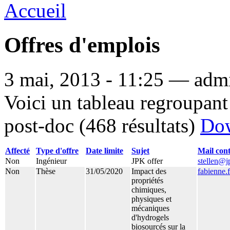
Accueil
Offres d'emplois
3 mai, 2013 - 11:25 — admi
Voici un tableau regroupant 
post-doc (468 résultats)
Do
Affecté
Type d'offre
Date limite
Sujet
Mail cont
Non
Ingénieur
JPK offer
stellen@
Non
Thèse
31/05/2020
Impact des
fabienne.
propriétés
chimiques,
physiques et
mécaniques
d'hydrogels
biosourcés sur la