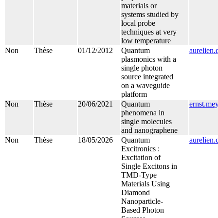
materials or
systems studied by
local probe
techniques at very
low temperature
Non
Thèse
01/12/2012
Quantum
aurelien.
plasmonics with a
single photon
source integrated
on a waveguide
platform
Non
Thèse
20/06/2021
Quantum
ernst.me
phenomena in
single molecules
and nanographene
Non
Thèse
18/05/2026
Quantum
aurelien
Excitronics :
Excitation of
Single Excitons in
TMD-Type
Materials Using
Diamond
Nanoparticle-
Based Photon