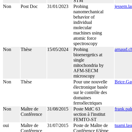
STM
Non
Post Doc
31/01/2023
Probing
jessem.l
nanomechanical
behavior of
individual
molecular
machines using
atomic force
spectroscopy
Non
Thèse
15/05/2024
Probing
arnaud.c
bioenergetics at
single
mitochondria by
AFM-SECM
microscopy
Non
Thèse
Pour une nouvelle
Brice.Ga
électronique basée
sur le contrôle des
domaines
ferroélectriques
Non
Maître de
31/08/2015
Poste MdC 63
frank.pa
Conférence
section à l'institut
FEMTO-ST
oui
Maître de
31/07/2015
Poste de Maître de
tuami.las
Conférence
Conférence 63ème