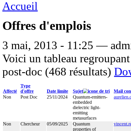
Accueil
Offres d'emplois
3 mai, 2013 - 11:25 — admi
Voici un tableau regroupant 
post-doc (468 résultats)
Do
Type
Affecté
d'offre
Date limite
Sujet
Mail con
Non
Post Doc
25/11/2024
Quantum-emitters-
aurelien
embedded
dielectric light-
emitting
metasurfaces
Non
Chercheur
05/09/2025
Quantum
vincent.
properties of