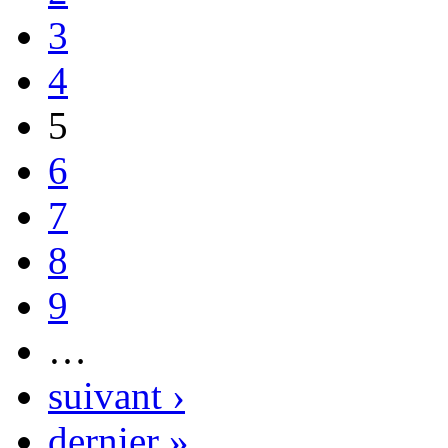
3
4
5
6
7
8
9
…
suivant ›
dernier »