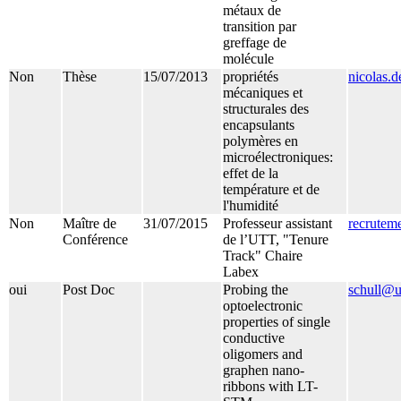
métaux de
transition par
greffage de
molécule
Non
Thèse
15/07/2013
propriétés
nicolas.
mécaniques et
structurales des
encapsulants
polymères en
microélectroniques:
effet de la
température et de
l'humidité
Non
Maître de
31/07/2015
Professeur assistant
recrutem
Conférence
de l’UTT, "Tenure
Track" Chaire
Labex
oui
Post Doc
Probing the
schull@un
optoelectronic
properties of single
conductive
oligomers and
graphen nano-
ribbons with LT-