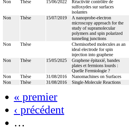
Non
Thèse
15/06/2022
Réactivité contrôlée de
sulfoxydes sur surfaces
isolantes
Non
Thèse
15/07/2019
A nanoprobe-electron
microscopy approach for the
study of supramolecular
polymers and spin polarized
tunneling junctions
Non
Thèse
Chemisorbed molecules as an
ideal electrode for spin
injection into graphene
Non
Thèse
15/05/2025
Graphene épitaxié, bandes
plates et fermions lourds :
Quelle Fermiologie ?
Non
Thèse
31/08/2016
Nanomachines on Surfaces
Non
Thèse
31/08/2016
Single-Molecule Reactions
« premier
‹ précédent
…