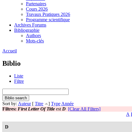
Partenaires
Cours 2026
Travaux Pratiques 2026
Programme scientifique
Archives Forums
Bibliographie
Authors
Mots-clés
Accueil
Biblio
Liste
Filtre
Sort by:
Auteur
[
Titre
]
Type
Année
Filtres:
First Letter Of Title
est
D
[Clear All Filters]
A
D