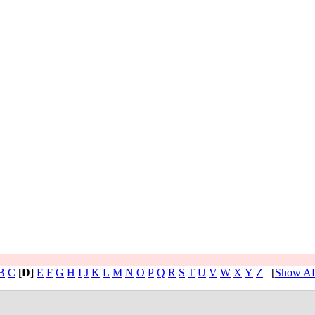
B
C
[D]
E
F
G
H
I
J
K
L
M
N
O
P
Q
R
S
T
U
V
W
X
Y
Z
[
Show A