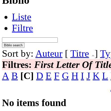
Biblio
Liste
Filtre
Sort by:
Auteur
[
Titre
]
Ty
Filtres:
First Letter Of Titl
A
B
[C]
D
E
F
G
H
I
J
K
L
No items found