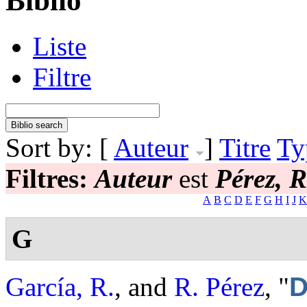
Biblio
Liste
Filtre
Sort by: [
Auteur
]
Titre
Ty
Filtres:
Auteur
est
Pérez, 
A
B
C
D
E
F
G
H
I
J
K
G
García, R.
, and
R. Pérez
,
"
D