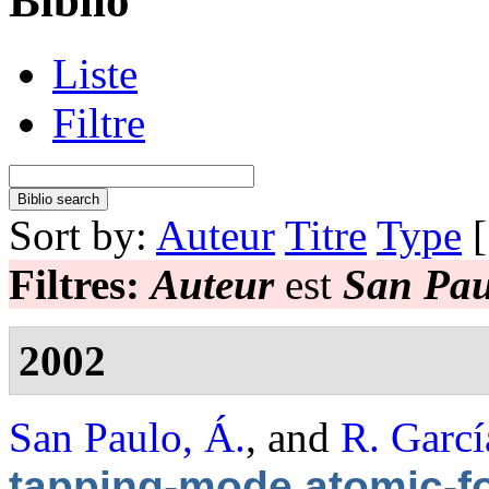
Biblio
Liste
Filtre
Sort by:
Auteur
Titre
Type
Filtres:
Auteur
est
San Pau
2002
San Paulo, Á.
, and
R. Garcí
tapping-mode atomic-f