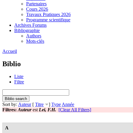
Partenaires
Cours 2026
Travaux Pratiques 2026
Programme scientifique
Archives Forums
Bibliographie
Authors
Mots-clés
Accueil
Biblio
Liste
Filtre
Sort by:
Auteur
[
Titre
]
Type
Année
Filtres:
Auteur
est
Lei, F.H.
[Clear All Filters]
A