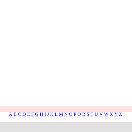
A
B
C
D
E
F
G
H
I
J
K
L
M
N
O
P
Q
R
S
T
U
V
W
X
Y
Z