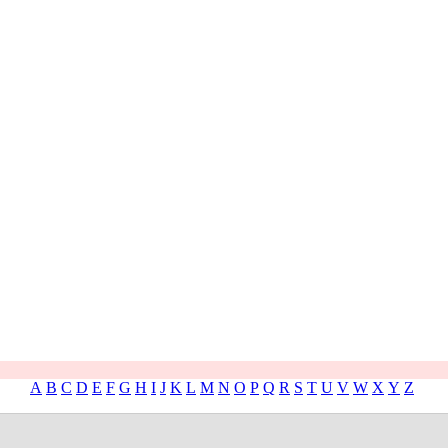
A
B
C
D
E
F
G
H
I
J
K
L
M
N
O
P
Q
R
S
T
U
V
W
X
Y
Z