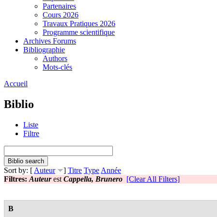
Partenaires
Cours 2026
Travaux Pratiques 2026
Programme scientifique
Archives Forums
Bibliographie
Authors
Mots-clés
Accueil
Biblio
Liste
Filtre
Sort by: [
Auteur
]
Titre
Type
Année
Filtres:
Auteur
est
Cappella, Brunero
[Clear All Filters]
B