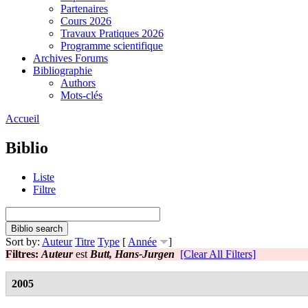
Partenaires
Cours 2026
Travaux Pratiques 2026
Programme scientifique
Archives Forums
Bibliographie
Authors
Mots-clés
Accueil
Biblio
Liste
Filtre
Sort by:
Auteur
Titre
Type
[
Année
]
Filtres:
Auteur
est
Butt, Hans-Jurgen
[Clear All Filters]
2005