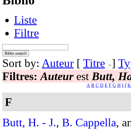
Biblio
Liste
Filtre
Sort by:
Auteur
[
Titre
]
Ty
Filtres:
Auteur
est
Butt, H
A
B
C
D
E
F
G
H
I
J
K
F
Butt, H. - J.
,
B. Cappella
, 