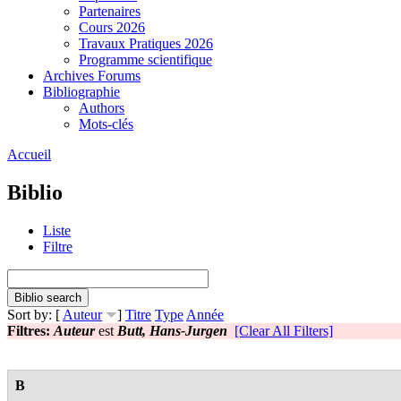
Partenaires
Cours 2026
Travaux Pratiques 2026
Programme scientifique
Archives Forums
Bibliographie
Authors
Mots-clés
Accueil
Biblio
Liste
Filtre
Sort by: [
Auteur
]
Titre
Type
Année
Filtres:
Auteur
est
Butt, Hans-Jurgen
[Clear All Filters]
B