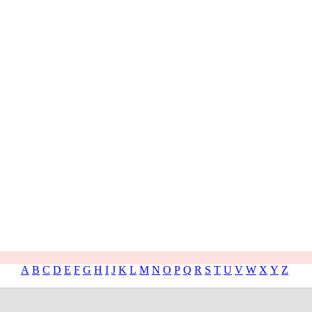
A
B
C
D
E
F
G
H
I
J
K
L
M
N
O
P
Q
R
S
T
U
V
W
X
Y
Z