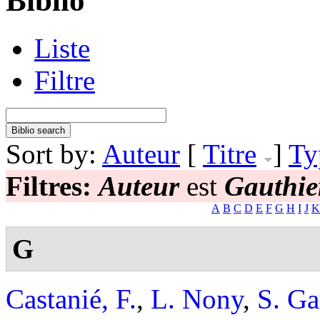
Biblio
Liste
Filtre
Sort by:
Auteur
[
Titre
]
Ty
Filtres:
Auteur
est
Gauthie
A
B
C
D
E
F
G
H
I
J
K
G
Castanié, F.
,
L. Nony
,
S. Ga