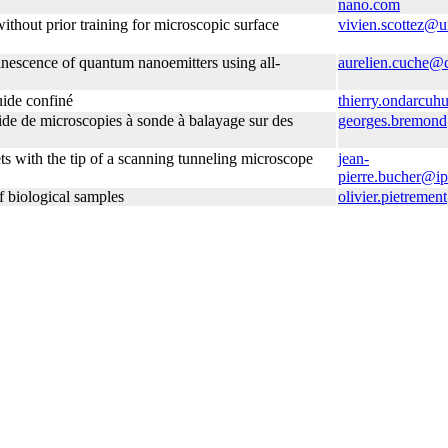
nano.com
ithout prior training for microscopic surface
vivien.scottez@un
nescence of quantum nanoemitters using all-
aurelien.cuche@
uide confiné
thierry.ondarcuh
aide de microscopies à sonde à balayage sur des
georges.bremond
s with the tip of a scanning tunneling microscope
jean-
pierre.bucher@ip
 biological samples
olivier.pietreme