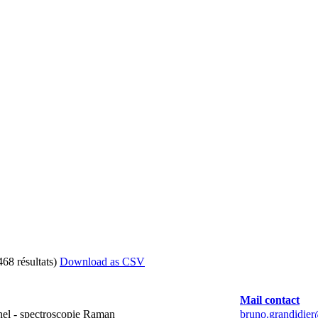
468 résultats)
Download as CSV
Mail contact
nel - spectroscopie Raman
bruno.grandidier