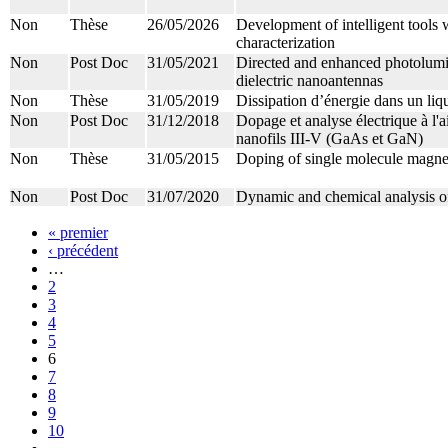
Non
Thèse
26/05/2026
Development of intelligent tools w
characterization
Non
Post Doc
31/05/2021
Directed and enhanced photolumi
dielectric nanoantennas
Non
Thèse
31/05/2019
Dissipation d’énergie dans un liq
Non
Post Doc
31/12/2018
Dopage et analyse électrique à l'
nanofils III-V (GaAs et GaN)
Non
Thèse
31/05/2015
Doping of single molecule magnet
Non
Post Doc
31/07/2020
Dynamic and chemical analysis of
« premier
‹ précédent
…
2
3
4
5
6
7
8
9
10