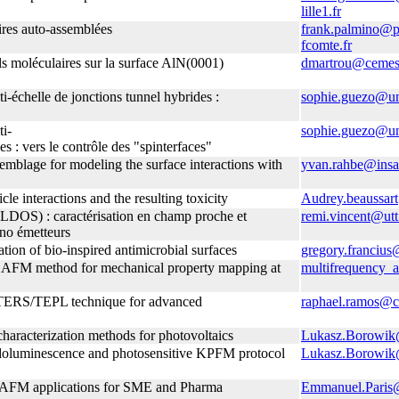
lille1.fr
ires auto-assemblées
frank.palmino@p
fcomte.fr
ils moléculaires sur la surface AlN(0001)
dmartrou@cemes
ti-échelle de jonctions tunnel hybrides :
sophie.guezo@un
ti‐
sophie.guezo@un
es : vers le contrôle des "spinterfaces"
emblage for modeling the surface interactions with
yvan.rahbe@insa-
le interactions and the resulting toxicity
Audrey.beaussar
 (LDOS) : caractérisation en champ proche et
remi.vincent@utt
ano émetteurs
tion of bio-inspired antimicrobial surfaces
gregory.francius@
 AFM method for mechanical property mapping at
multifrequency_
 TERS/TEPL technique for advanced
raphael.ramos@c
racterization methods for photovoltaics
Lukasz.Borowik
oluminescence and photosensitive KPFM protocol
Lukasz.Borowik
 AFM applications for SME and Pharma
Emmanuel.Paris