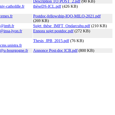
Description TO POST_2.pdf
(90 KB)
iv-catholille.fr
thèseDS-ICL.pdf
(426 KB)
cemes.fr
Postdoc-fellowship-IQO-MILO-2021.pdf
(269 KB)
u@imft.fr
Sujet_thèse_IMFT_Ondarcuhu.pdf
(210 KB)
@insa-lyon.fr
Ennora sujet postdoc.pdf
(272 KB)
Thesis_JPB_2015.pdf
(76 KB)
cms.unistra.fr
nt@u-bourgogne.fr
Annonce Post-doc ICB.pdf
(800 KB)