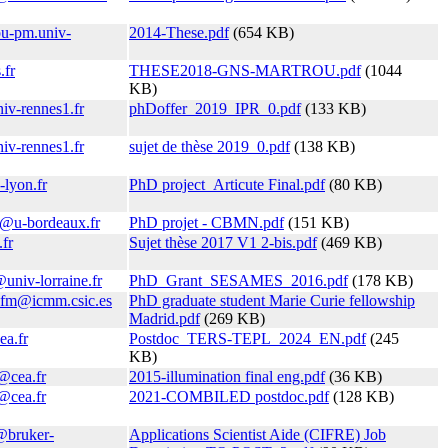
u-pm.univ-
2014-These.pdf
(654 KB)
.fr
THESE2018-GNS-MARTROU.pdf
(1044
KB)
iv-rennes1.fr
phDoffer_2019_IPR_0.pdf
(133 KB)
iv-rennes1.fr
sujet de thèse 2019_0.pdf
(138 KB)
lyon.fr
PhD project_Articute Final.pdf
(80 KB)
t@u-bordeaux.fr
PhD projet - CBMN.pdf
(151 KB)
.fr
Sujet thèse 2017 V1 2-bis.pdf
(469 KB)
univ-lorraine.fr
PhD_Grant_SESAMES_2016.pdf
(178 KB)
afm@icmm.csic.es
PhD graduate student Marie Curie fellowship
Madrid.pdf
(269 KB)
ea.fr
Postdoc_TERS-TEPL_2024_EN.pdf
(245
KB)
@cea.fr
2015-illumination final eng.pdf
(36 KB)
@cea.fr
2021-COMBILED postdoc.pdf
(128 KB)
@bruker-
Applications Scientist Aide (CIFRE) Job