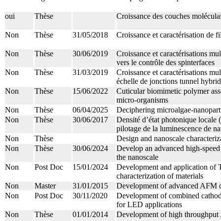
oui
Thèse
Croissance des couches molécula
Non
Thèse
31/05/2018
Croissance et caractérisation de f
Non
Thèse
30/06/2019
Croissance et caractérisations mul
vers le contrôle des spinterfaces
Non
Thèse
31/03/2019
Croissance et caractérisations mul
échelle de jonctions tunnel hybrid
Non
Thèse
15/06/2022
Cuticular biomimetic polymer ass
micro-organisms
Non
Thèse
06/04/2025
Deciphering microalgae-nanopartic
Non
Thèse
30/06/2017
Densité d’état photonique locale
pilotage de la luminescence de n
Non
Thèse
Design and nanoscale characteriza
Non
Thèse
30/06/2024
Develop an advanced high-speed
the nanoscale
Non
Post Doc
15/01/2024
Development and application of
characterization of materials
Non
Master
31/01/2015
Development of advanced AFM cha
Non
Post Doc
30/11/2020
Development of combined cathod
for LED applications
Non
Thèse
01/01/2014
Development of high throughput