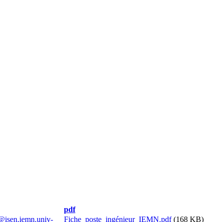
pdf
@isen.iemn.univ-
Fiche_poste_ingénieur_IEMN.pdf
(168 KB)