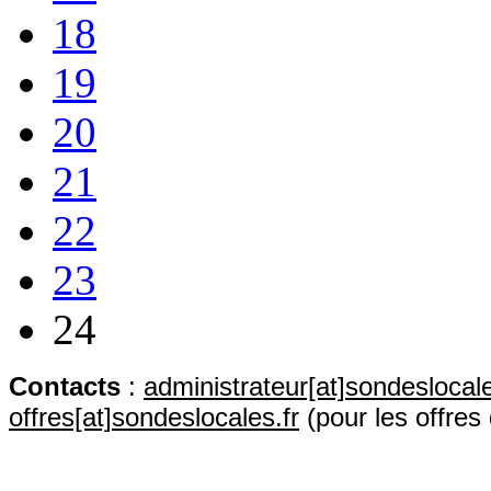
18
19
20
21
22
23
24
Contact
s
:
administrateur[at]sondeslocale
offres[at]sondeslocales.fr
(pour les offres