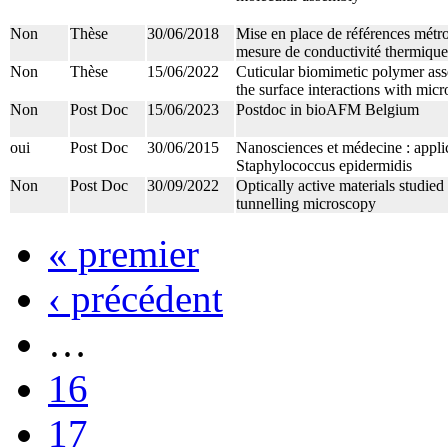
Non
Thèse
30/06/2018
Mise en place de références métr
mesure de conductivité thermiq
Non
Thèse
15/06/2022
Cuticular biomimetic polymer as
the surface interactions with mic
Non
Post Doc
15/06/2023
Postdoc in bioAFM Belgium
oui
Post Doc
30/06/2015
Nanosciences et médecine : appli
Staphylococcus epidermidis
Non
Post Doc
30/09/2022
Optically active materials studie
tunnelling microscopy
« premier
‹ précédent
…
16
17