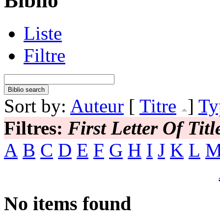
Biblio
Liste
Filtre
Sort by:
Auteur
[
Titre
]
Ty
Filtres:
First Letter Of Titl
A
B
C
D
E
F
G
H
I
J
K
L
No items found