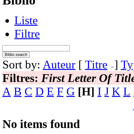
Biblio
Liste
Filtre
Sort by:
Auteur
[
Titre
]
Ty
Filtres:
First Letter Of Titl
A
B
C
D
E
F
G
[H]
I
J
K
L
No items found